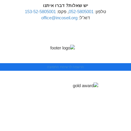
יש שאלות? דברו איתנו
טלפון:
052-5805001
, פקס:
153-52-5805001
דוא"ל:
office@incoseil.org
הרשמה לרשימת התפוצה
פרטי התקשרות
כתובת
המרד 29 בית התעשיינים
ת.ד. 27 מיקוד: 6812511 תל-אביב