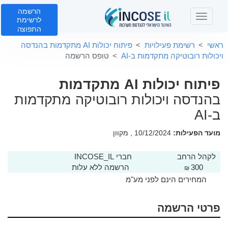
הרשמה
T
לרשימת
o
התפוצה
g
ראשי
רשימת פעילויות
פיתוח יכולות AI מתקדמות בהנדסה
g
ויכולות רובוטיקה מתקדמות ב-AI
טופס הרשמה
l
e
פיתוח יכולות AI מתקדמות
n
a
בהנדסה ויכולות רובוטיקה מתקדמות
v
ב-AI
i
g
מועד הפעילות:
10/12/2024 , מקוון
a
t
i
לקהל הרחב
חברי INCOSE_IL
o
300
הרשמה ללא עלות
₪
n
המחירים הינם לפני מע"מ
פרטי הרשמה