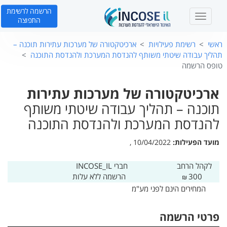
הרשמה לרשימת
T
התפוצה
o
g
ראשי
רשימת פעילויות
ארכיטקטורה של מערכות עתירות תוכנה –
g
תהליך עבודה שיטתי משותף להנדסת המערכת ולהנדסת התוכנה
l
טופס הרשמה
e
n
ארכיטקטורה של מערכות עתירות
a
v
תוכנה – תהליך עבודה שיטתי משותף
i
להנדסת המערכת ולהנדסת התוכנה
g
a
מועד הפעילות:
10/04/2022 ,
t
i
o
לקהל הרחב
חברי INCOSE_IL
n
300
הרשמה ללא עלות
₪
המחירים הינם לפני מע"מ
פרטי הרשמה