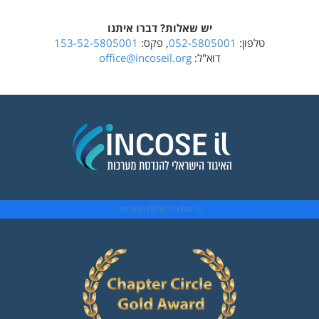
יש שאלות? דברו איתנו
טלפון:
052-5805001
, פקס:
153-52-5805001
דוא"ל:
office@incoseil.org
הרשמה לרשימת התפוצה