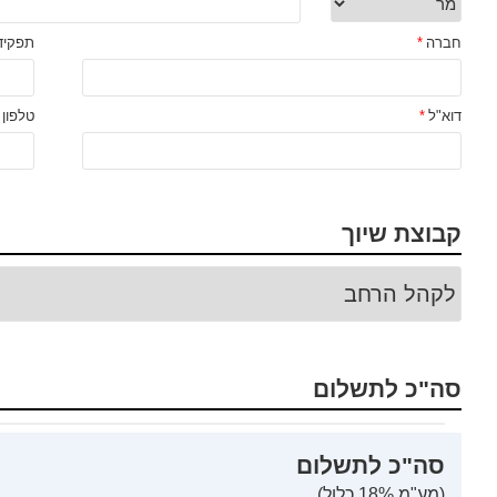
חברה
*
תפקיד
דוא"ל
*
טלפון
קבוצת שיוך
סה"כ לתשלום
סה"כ לתשלום
(מע"מ 18% כלול)