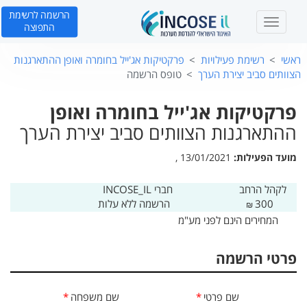
הרשמה לרשימת
T
התפוצה
o
g
ראשי
רשימת פעילויות
פרקטיקות אג'ייל בחומרה ואופן ההתארגנות
g
הצוותים סביב יצירת הערך
טופס הרשמה
l
e
פרקטיקות אג'ייל בחומרה ואופן
n
a
ההתארגנות הצוותים סביב יצירת הערך
v
i
מועד הפעילות:
13/01/2021 ,
g
a
לקהל הרחב
חברי INCOSE_IL
t
300
הרשמה ללא עלות
₪
i
המחירים הינם לפני מע"מ
o
n
פרטי הרשמה
שם פרטי
*
שם משפחה
*