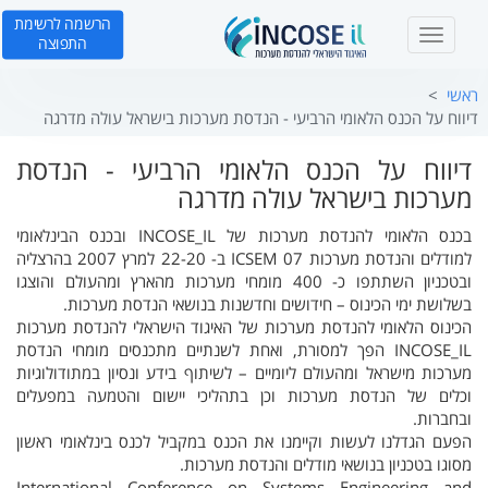
הרשמה לרשימת
T
התפוצה
o
g
ראשי
g
דיווח על הכנס הלאומי הרביעי - הנדסת מערכות בישראל עולה מדרגה
l
e
דיווח על הכנס הלאומי הרביעי - הנדסת
n
מערכות בישראל עולה מדרגה
a
v
בכנס הלאומי להנדסת מערכות של INCOSE_IL ובכנס הבינלאומי
i
למודלים והנדסת מערכות ICSEM 07 ב- 22-20 למרץ 2007 בהרצליה
g
ובטכניון השתתפו כ- 400 מומחי מערכות מהארץ ומהעולם והוצגו
a
בשלושת ימי הכינוס – חידושים וחדשנות בנושאי הנדסת מערכות.
t
הכינוס הלאומי להנדסת מערכות של האיגוד הישראלי להנדסת מערכות
i
INCOSE_IL הפך למסורת, ואחת לשנתיים מתכנסים מומחי הנדסת
o
מערכות מישראל ומהעולם ליומיים – לשיתוף בידע ונסיון במתודולוגיות
n
וכלים של הנדסת מערכות וכן בתהליכי יישום והטמעה במפעלים
ובחברות.
הפעם הגדלנו לעשות וקיימנו את הכנס במקביל לכנס בינלאומי ראשון
מסוגו בטכניון בנושאי מודלים והנדסת מערכות.