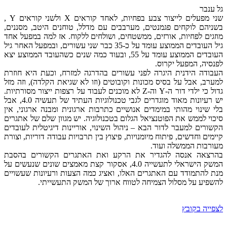
גל ענבר
שני מפעלים לייצור צבע בפחיות, לאחד קוראים X ולשני קוראים Y ,
בשניהם לוקחים פגמנטים, מערבבים עם מדלל, טוחנים היטב, מסננים,
מוזגים לפחיות, אורזים, ממשטחים, ושולחים ללקוח. אז למה במפעל אחד
גיל העובדים הממוצע עומד על כ-35 כבר שני עשורים, ובמפעל האחר גיל
העובדים הממוצע עומד על 55, ובעוד כמה שנים כשהעובד הממוצע יצא
לפנסיה, המפעל יקרוס.
העבודה הידנית היגרה לפני עשורים בהדרגה למזרח, וכעת היא חוזרת
למערב, אבל על בסיס מכונות וקובוטים (וזו לא שגיאת הקלדה), וזה מזל
גדול כי ילדי דור ה-Y וה-Z לא מוכנים לעבוד על רצפות ייצור מסורתיות.
יש רעיונות מאוד מוגדרים לגבי טכנולוגיות העתיד של תעשיה 4.0, אבל
בלי שינוי מהותי במימדים אנושיים כתרבות ארגונית ומבנה ארגוני, אין
סיכוי לממש את הפוטנציאל הגלום בטכנולוגיה. יש מגוון שלם של אתגרים
הקשורים למעבר לדור הבא – ניהול השינוי, אוריינות דיגיטלית לעובדים
קיימים וחדשים, פיתוח מיומנויות, פיצוץ בין תרבויות עבודה דוריות, וצורת
מעורבות הממשלה ועוד.
בהרצאה אנסה להגדיר את הרקע ואת האתגרים הקשורים בהסבת
המשק הישראלי לתעשייה 4.0, אסקור קצת מאמצים שונים שנעשים על
מנת להתמודד עם האתגרים האלו, ואציג כמה הצעות ורעיונות שעשויים
להשפיע על מסלול הצמיחה לטווח ארוך של המשק התעשייתי.
לצפייה בקובץ