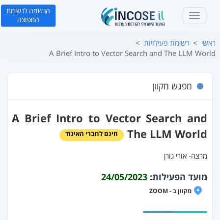
הרשמה לרשימת
T
התפוצה
o
g
ראשי
רשימת פעילויות
g
A Brief Intro to Vector Search and The LLM World
l
e
n
מפגש מקוון
a
v
i
A Brief Intro to Vector Search and
g
a
The LLM World
חינם לחברי האיגוד
t
i
מרצה‐ אורי גורן
o
n
מועד הפעילות:
24/05/2023
מקוון ב - ZOOM