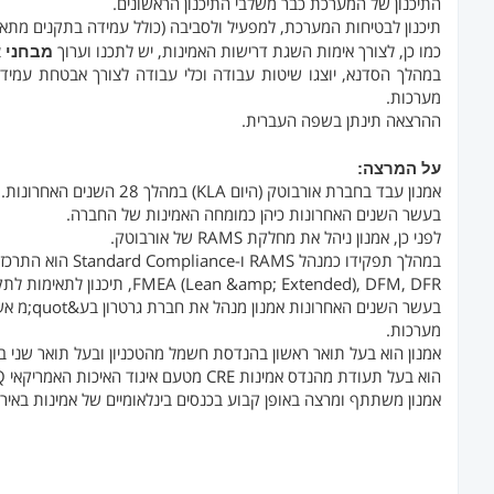
התיכנון של המערכת כבר משלבי התיכנון הראשונים.
תיכנון לבטיחות המערכת, למפעיל ולסביבה (כולל עמידה בתקנים מתאימי
כמו כן, לצורך אימות השגת דרישות האמינות, יש לתכנו וערוך
מבחני א
במהלך הסדנא, יוצגו שיטות עבודה וכלי עבודה לצורך אבטחת עמיד
מערכות.
ההרצאה תינתן בשפה העברית.
על המרצה:
אמנון עבד בחברת אורבוטק (היום KLA) במהלך 28 השנים האחרונות.
בעשר השנים האחרונות כיהן כמומחה האמינות של החברה.
לפני כן, אמנון ניהל את מחלקת RAMS של אורבוטק.
במהלך תפקידו כמנהל RAMS ו-Standard Compliance הוא התרכז בפיתוח מתודולוגיות ל-RAMS כמו,ALT,
FMEA (Lean &amp; Extended), DFM, DFR, תיכנון לתאימות לתקני בטיחות, HALT וכדומה.
בעשר השנים האחרונות אמנון מנהל את חברת גרטרון בע&quot;מ אשר נותנת שרותי ייעוץ בתחומי RAMS והנדסת
מערכות.
אמנון הוא בעל תואר ראשון בהנדסת חשמל מהטכניון ובעל תואר שני ב
הוא בעל תעודת מהנדס אמינות CRE מטעם איגוד האיכות האמריקאי ASQ ואיגוד האיכות הישראלי.
אמנון משתתף ומרצה באופן קבוע בכנסים בינלאומיים של אמינות באיר