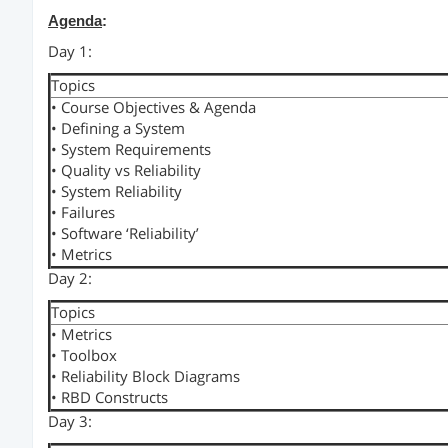
Agenda
:
Day 1:
Topics
• Course Objectives & Agenda
• Defining a System
• System Requirements
• Quality vs Reliability
• System Reliability
• Failures
• Software ‘Reliability’
• Metrics
Day 2:
Topics
• Metrics
• Toolbox
• Reliability Block Diagrams
• RBD Constructs
Day 3: