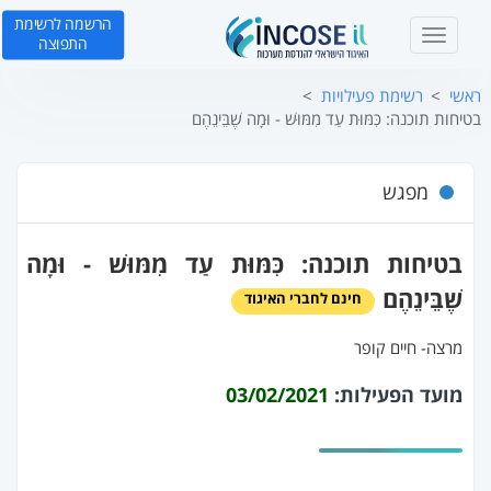
הרשמה לרשימת
T
התפוצה
o
g
ראשי
רשימת פעילויות
g
בטיחות תוכנה: כִּמּוּת עַד מִמּוּשׁ - וּמָה שֶׁבֵּינֵהֶם
l
e
n
מפגש
a
v
i
בטיחות תוכנה: כִּמּוּת עַד מִמּוּשׁ - וּמָה
g
a
שֶׁבֵּינֵהֶם
חינם לחברי האיגוד
t
i
מרצה‐ חיים קופר
o
n
מועד הפעילות:
03/02/2021