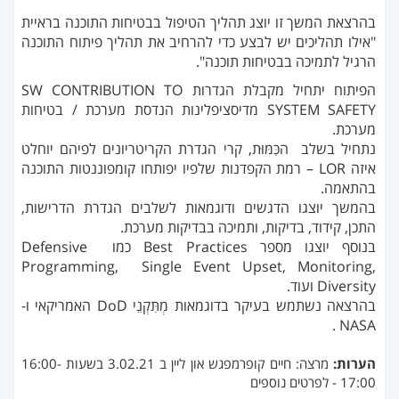
בהרצאת המשך זו יוצג תהליך הטיפול בבטיחות התוכנה בראיית
"אילו תהליכים יש לבצע כדי להרחיב את תהליך פיתוח התוכנה
הרגיל לתמיכה בבטיחות תוכנה".
הפיתוח יתחיל מקבלת הגדרות SW CONTRIBUTION TO
SYSTEM SAFETY מדיסציפלינות הנדסת מערכת / בטיחות
מערכת.
נתחיל בשלב הכִּמּוּת, קרי הגדרת הקריטריונים לפיהם יוחלט
איזה LOR – רמת הקפדנות שלפיו יפותחו קומפוננטות התוכנה
בהתאמה.
בהמשך יוצגו הדגשים ודוגמאות לשלבים הגדרת הדרישות,
התכן, קידוד, בדיקות, ותמיכה בבדיקות מערכת.
בנוסף יוצגו מספר Best Practices כמו Defensive
Programming, Single Event Upset, Monitoring,
Diversity ועוד.
בהרצאה נשתמש בעיקר בדוגמאות מְתִּקְנֵי DoD האמריקאי ו-
NASA .
הערות:
מרצה: חיים קופרמפגש און ליין ב 3.02.21 בשעות 16:00-
17:00 - לפרטים נוספים