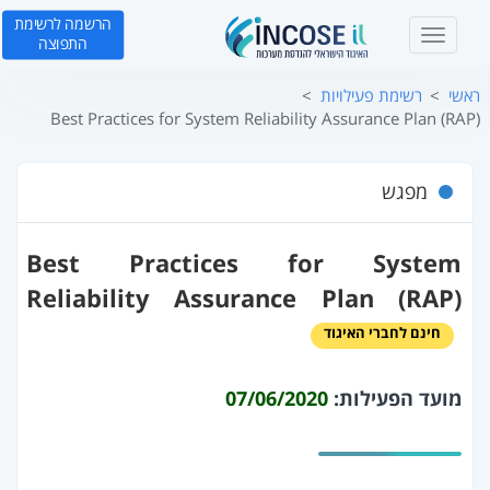
הרשמה לרשימת
T
התפוצה
o
g
ראשי
רשימת פעילויות
g
Best Practices for System Reliability Assurance Plan (RAP)
l
e
n
מפגש
a
v
i
Best Practices for System
g
a
Reliability Assurance Plan (RAP)
t
חינם לחברי האיגוד
i
o
n
מועד הפעילות:
07/06/2020