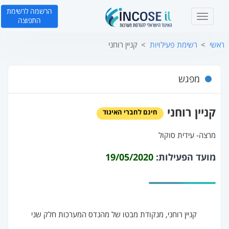
הרשמה לרשימת
T
התפוצה
o
g
ראשי
רשימת פעילויות
קניין רוחני
g
l
e
מפגש
n
a
v
קניין רוחני
חינם לחברי האיגוד
i
g
a
מרצה‐ עידית סוקול
t
מועד הפעילות:
19/05/2020
i
o
n
קניין רוחני, מנקודת מבטו של מהנדס המערכות חלק שני