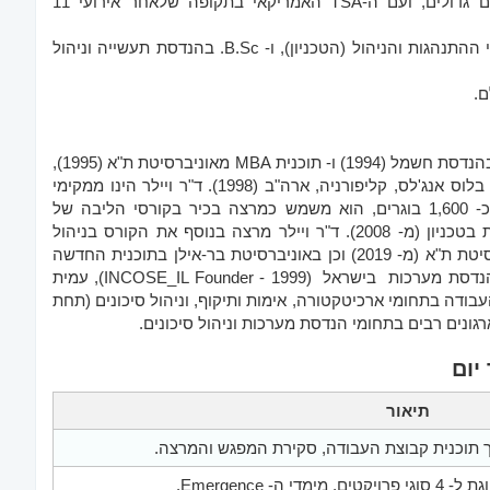
בתמנע (רמון), עבד עם רכבת ישראל על פרוייקטים תשתיתיים גדולים, ועם ה-TSA האמריקאי בתקופה שלאחר אירועי 11
הוא בעל תואר ד"ר בהנדסת ניהול מידע (הטכניון), M.Sc. במדעי ההתנהגות והניהול (הטכניון), ו- B.Sc. בהנדסת תעשייה וניהול
בעל תואר B.Sc. בהנדסת חשמל מהטכניון (1987), תואר M.Sc. בהנדסת חשמל (1994) ו- תוכנית MBA מאוניברסיטת ת"א (1995),
ו-Ph.D. בהצטיינות יתרה בהנדסת מערכות מאוניברסיטת USC בלוס אנג'לס, קליפורניה, ארה"ב (1998). ד"ר ויילר הינו ממקימי
תוכנית התואר השני בהנדסת מערכות בטכניון (1999) המונה כ- 1,600 בוגרים, הוא משמש כמרצה בכיר בקורסי הליבה של
התוכנית (מ- 1999) וכחוקר בכיר במרכז גורדון להנדסת מערכות בטכניון (מ- 2008). ד"ר ויילר מרצה בנוסף את הקורס בניהול
סיכונים והזדמנויות בתוכנית ה- MBA בפקולטה לניהול באוניברסיטת ת"א (מ- 2019) וכן באוניברסיטת בר-אילן בתוכנית החדשה
של הנדסת תעשייה ומערכות מידע. ד"ר ויילר ממייסדי הארגון להנדסת מערכות בישראל (INCOSE_IL Founder - 1999), עמית
יל במשך מעל 20 שנים את קבוצות העבודה בתחומי ארכיטקטורה, אימות ותיקוף, וניהול סיכונים (תחת
רגונים רבים בתחומי הנדסת מערכות וניהול סיכונים.
יום
תיאור
תוכנית קבוצת העבודה, סקירת המפגש והמרצה.
י ה- Emergence.