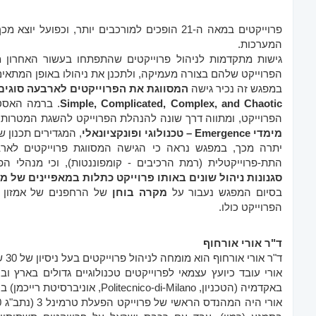
פרוייקטים במאה ה-21 הופכים למורכבים יותר, ו
המערכות.
גישות מתקדמות לניהול פרוייקטים שהתפתחו בעשור האחרון 
הפרוייקט שלהם בצורה מעמיקה, ולתכנן את ניהולו באופן המתאים 
במפגש זה נכיר גישה
המסווגת את הפרוייקטים לארבעה סוגים
Simple, Complicated, Complex, and Chaotic
. ברמה האסטר
הפרוייקט, ומתווה דרך שונה להנהלת הפרוייקט להשגת המטרות.
מימדי Emergence – טכנולוגי ופונקציונאלי
, המגדירים תכנון ש
יתרה מכך, במפגש נראה כי הגישה המסווגת פרוייקטים לארב
התת-פרוייקטלית (רמת הרכיבים - קומפוננטות), וכי מנהלי ה
סגנונות ניהול שונים באותו פרוייקט כתלות במאפיינים של מר
בסיום המפגש נעבור על
מקרה בוחן
של הרחפנים של אמזון ו
הפרוייקט כולו.
ד"ר אורי אורחוף
ד"ר אורי אורחוף הוא מומחה לניהול פרוייקטים בעל ניסיון של 30 שנה בתחום.
אורי עובד כיועץ עצמאי לפרוייקטים טכנולוגיים גדולים בארץ 
באקדמיה (הטכניון, Politecnico-di-Milano, אוניברסיטת רייכמן) בנושאי ניהול פרוייקטים.