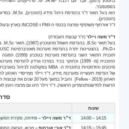
בספטמבר.
(הטכניון).
ד"ר אורחוף משתתף ומרצה בכנסי ה-PMI ו-INCOSE בארץ ובעולם.
ד"ר משה ויילר
(יו"ר קבוצת העבודה)
הארגון (Fellow - 2019) והוב
הרשות לחדשנות/המדען הראשי). ד"ר ויילר הינו גם מרצה ויועץ לא
סדר 
שעות
14:00 – 14:15
ד״ר משה ויילר –
פתיחה, סקירת המשך 
14:15 – 15:45
ד"ר אורי אורחוף –
מבוא, הגישה המסווגת ל- 4 סוגי פרויקטים, מימד