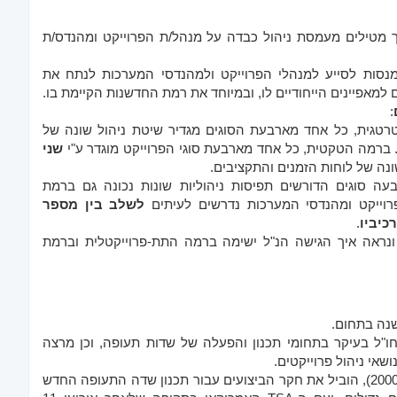
כפועל יוצא מכך מטילים מעמסת ניהול כבדה על מנהל/ת הפרוייקט ומהנדס/ת
מנסות לסייע למנהלי הפרוייקט ולמהנדסי המערכות לנתח את
למאפיינים הייחודיים לו, ובמיוחד את רמת החדשנות הקיימת בו.
:
טגית, כל אחד מארבעת הסוגים מגדיר שיטת ניהול שונה של
 ברמה הטקטית, כל אחד מארבעת סוגי הפרוייקט מוגדר ע"י
שני
ונה של לוחות הזמנים והתקציבים.
עה סוגים הדורשים תפיסות ניהוליות שונות נכונה גם ברמת
פרוייקט ומהנדסי המערכות נדרשים לעיתים
לשלב בין מספר
כיביו
.
נראה איך הגישה הנ"ל ישימה ברמה התת-פרוייקטלית וברמת
ובחו"ל בעיקר בתחומי תכנון והפעלה של שדות תעופה, וכן מרצה
אורי היה המהנדס הראשי של פרוייקט הפעלת טרמינל 3 (נתב"ג 2000), הוביל את חקר הביצועים עבור תכנון שדה התעופה החדש